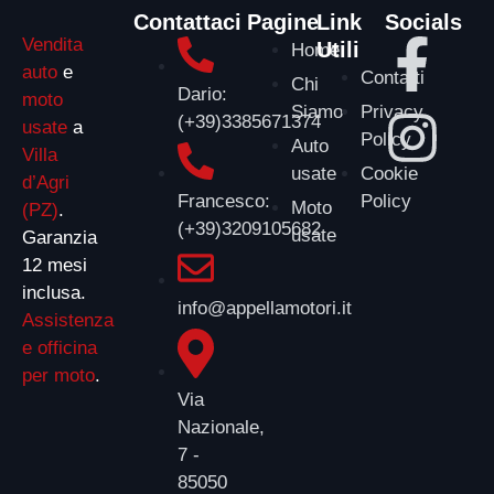
Contattaci
Pagine
Link
Socials
Vendita
Utili
Home
auto
e
Contatti
Chi
Dario:
moto
Siamo
Privacy
(+39)3385671374
usate
a
Policy
Auto
Villa
usate
Cookie
d’Agri
Policy
Francesco:
Moto
(PZ)
.
(+39)3209105682
usate
Garanzia
12 mesi
inclusa.
info@appellamotori.it
Assistenza
e officina
per moto
.
Via
Nazionale,
7 -
85050