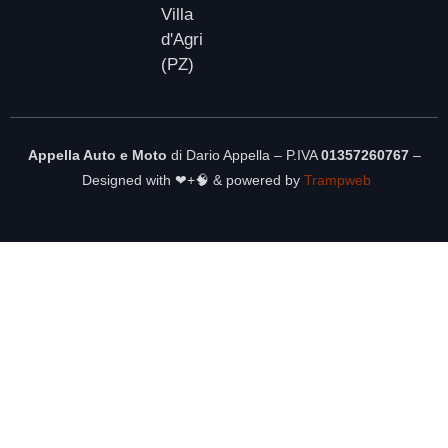
Villa
d'Agri
(PZ)
Appella Auto e Moto
di Dario Appella – P.IVA
01357260767
–
Designed with ❤+🧠 & powered by
Trampweb