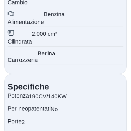
Cambio
Benzina
Alimentazione
2.000 cm³
Cilindrata
Berlina
Carrozzeria
Specifiche
Potenza
190CV/140KW
Per neopatentati
No
Porte
2